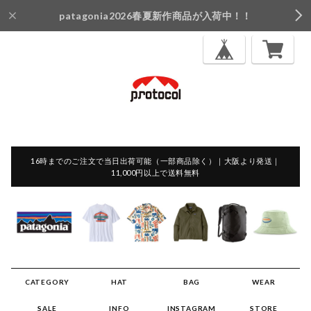
patagonia2026春夏新作商品が入荷中！！
16時までのご注文で当日出荷可能（一部商品除く）｜大阪より発送｜
11,000円以上で送料無料
CATEGORY
HAT
BAG
WEAR
SALE
INFO
INSTAGRAM
STORE