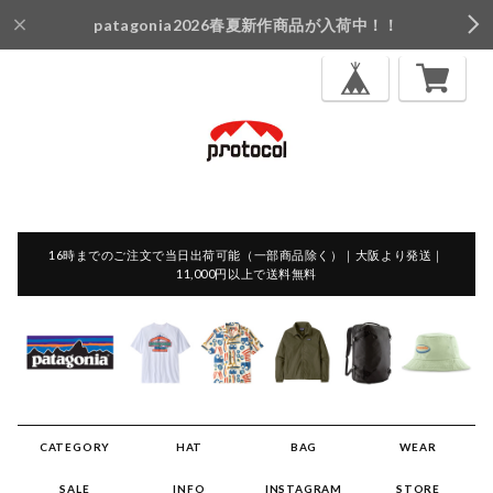
patagonia2026春夏新作商品が入荷中！！
16時までのご注文で当日出荷可能（一部商品除く）｜大阪より発送｜
11,000円以上で送料無料
CATEGORY
HAT
BAG
WEAR
SALE
INFO
INSTAGRAM
STORE