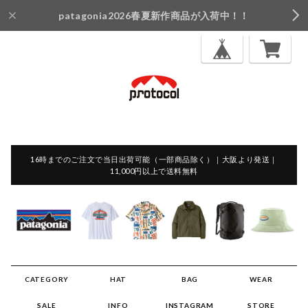
patagonia2026春夏新作商品が入荷中！！
16時までのご注文で当日出荷可能（一部商品除く）｜大阪より発送｜
11,000円以上で送料無料
CATEGORY
HAT
BAG
WEAR
SALE
INFO
INSTAGRAM
STORE