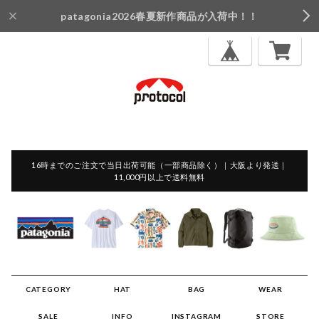
patagonia2026春夏新作商品が入荷中！！
16時までのご注文で当日出荷可能（一部商品除く）｜大阪より発送｜
11,000円以上で送料無料
CATEGORY
HAT
BAG
WEAR
SALE
INFO
INSTAGRAM
STORE