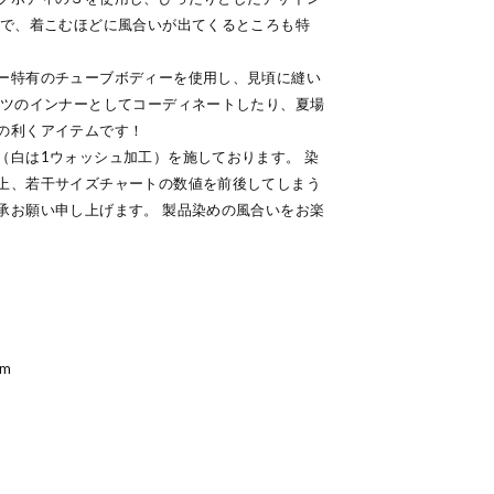
感で、着こむほどに風合いが出てくるところも特
ー特有のチューブボディーを使用し、見頃に縫い
ャツのインナーとしてコーディネートしたり、夏場
の利くアイテムです！
（白は1ウォッシュ加工）を施しております。 染
上、若干サイズチャートの数値を前後してしまう
承お願い申し上げます。 製品染めの風合いをお楽
m