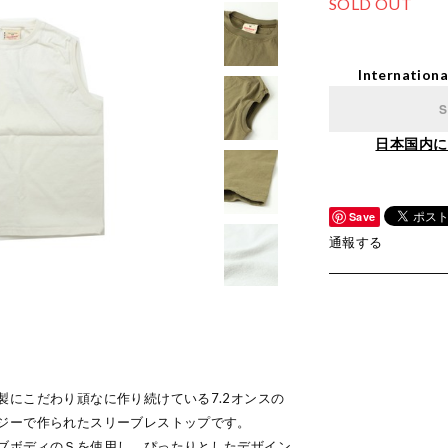
SOLD OUT
Internationa
S
日本国内に
Save
通報する
製にこだわり頑なに作り続けている7.2オンスの
ジーで作られたスリーブレストップです。
ブボディのＳを使用し、ぴったりとしたデザイン