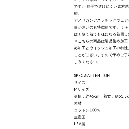
です。 厚手で透けにくい素材
徴。
アメリカンアスレチックウェア
目が無いのも特徴的です。 シ
は１枚で着ても様になる着回し
※こちらの商品は製品染め加工
め加工とウォッシュ加工の特性
ことがございますので予めご了
しみください。
SPEC＆ATTENTION
サイズ
Mサイズ
身幅：約45cm 着丈：約51.5c
素材
コットン100％
生産国
USA製