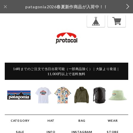
patagonia2026春夏新作商品が入荷中！！
16時までのご注文で当日出荷可能（一部商品除く）｜大阪より発送｜
11,000円以上で送料無料
CATEGORY
HAT
BAG
WEAR
SALE
INFO
INSTAGRAM
STORE