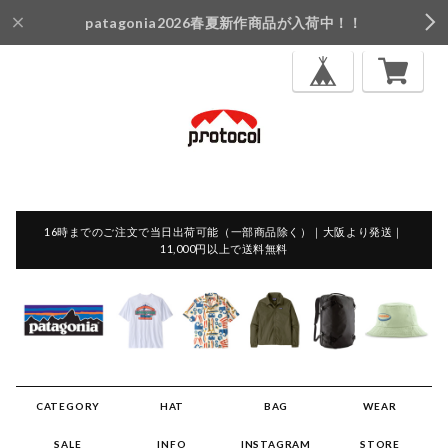
patagonia2026春夏新作商品が入荷中！！
16時までのご注文で当日出荷可能（一部商品除く）｜大阪より発送｜
11,000円以上で送料無料
CATEGORY
HAT
BAG
WEAR
SALE
INFO
INSTAGRAM
STORE