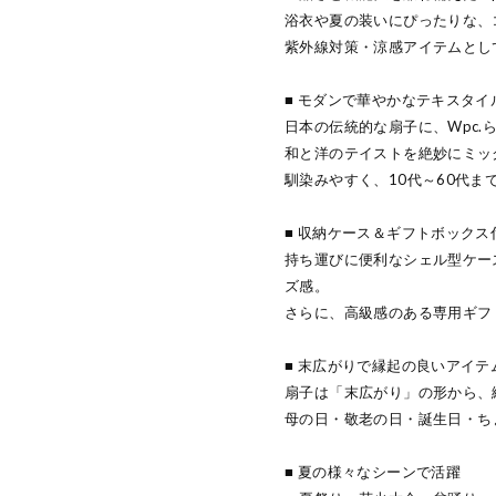
浴衣や夏の装いにぴったりな、
紫外線対策・涼感アイテムとし
■ モダンで華やかなテキスタイ
日本の伝統的な扇子に、Wpc.
和と洋のテイストを絶妙にミッ
馴染みやすく、10代～60代ま
■ 収納ケース＆ギフトボックス
持ち運びに便利なシェル型ケー
ズ感。
さらに、高級感のある専用ギフ
■ 末広がりで縁起の良いアイテ
扇子は「末広がり」の形から、
母の日・敬老の日・誕生日・ち
■ 夏の様々なシーンで活躍