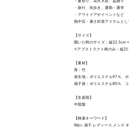
・夏祭り、花火大会、盆踊り
・旅行、街歩き、通勤・通学
・アウトドアやイベントなど
熱中症・暑さ対策アイテムとし
【サイズ】
開いた時のサイズ：縦22.5cm ×
※アブストラクト柄のみ：縦21.5c
【素材】
骨：竹
表生地：ポリエステル97％、ポ
扇子袋：ポリエステル80％、コ
【生産国】
中国製
【検索キーワード】
Wpc. 扇子 レディース メンズ