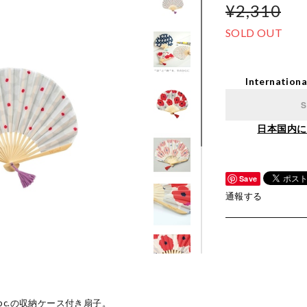
¥2,310
SOLD OUT
Internationa
S
日本国内に
Save
通報する
c.の収納ケース付き扇子。