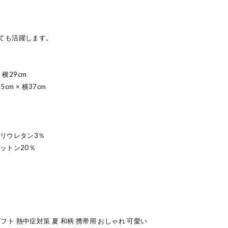
ても活躍します。
 横29cm
m × 横37cm
リウレタン3％
ットン20％
 ギフト 熱中症対策 夏 和柄 携帯用 おしゃれ 可愛い