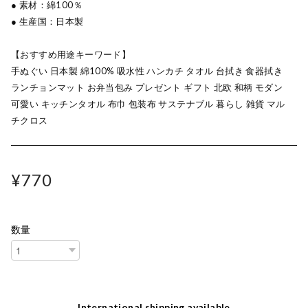
● 素材：綿100％
● 生産国：日本製
【おすすめ用途キーワード】
手ぬぐい 日本製 綿100% 吸水性 ハンカチ タオル 台拭き 食器拭き
ランチョンマット お弁当包み プレゼント ギフト 北欧 和柄 モダン
可愛い キッチンタオル 布巾 包装布 サステナブル 暮らし 雑貨 マル
チクロス
¥770
数量
International shipping available