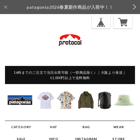
patagonia2026春夏新作商品が入荷中！！
16時までのご注文で当日出荷可能（一部商品除く）｜大阪より発送｜
11,000円以上で送料無料
CATEGORY
HAT
BAG
WEAR
SALE
INFO
INSTAGRAM
STORE