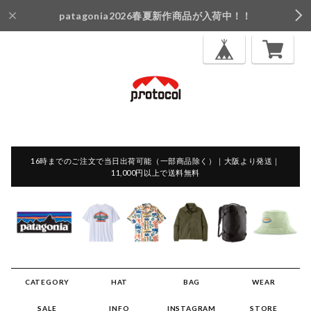
patagonia2026春夏新作商品が入荷中！！
16時までのご注文で当日出荷可能（一部商品除く）｜大阪より発送｜
11,000円以上で送料無料
CATEGORY
HAT
BAG
WEAR
SALE
INFO
INSTAGRAM
STORE