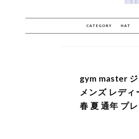
CATEGORY
HAT
gym mast
メンズ レディース
春 夏 通年 プ