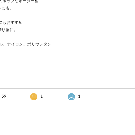
りのポップなボーダー柄
トにも。
にもおすすめ
贈り物に。
ル、ナイロン、ポリウレタン
59
1
1