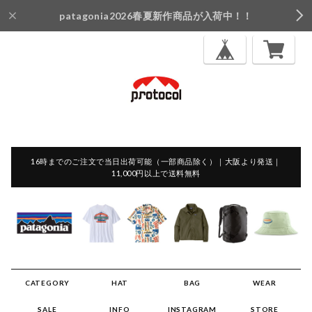
patagonia2026春夏新作商品が入荷中！！
16時までのご注文で当日出荷可能（一部商品除く）｜大阪より発送｜
11,000円以上で送料無料
CATEGORY
HAT
BAG
WEAR
SALE
INFO
INSTAGRAM
STORE