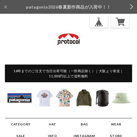
patagonia2026春夏新作商品が入荷中！！
16時までのご注文で当日出荷可能（一部商品除く）｜大阪より発送｜
11,000円以上で送料無料
CATEGORY
HAT
BAG
WEAR
SALE
INFO
INSTAGRAM
STORE