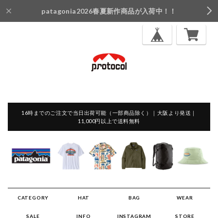
patagonia2026春夏新作商品が入荷中！！
16時までのご注文で当日出荷可能（一部商品除く）｜大阪より発送｜
11,000円以上で送料無料
CATEGORY
HAT
BAG
WEAR
SALE
INFO
INSTAGRAM
STORE