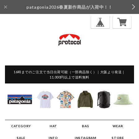
patagonia2026春夏新作商品が入荷中！！
16時までのご注文で当日出荷可能（一部商品除く）｜大阪より発送｜
11,000円以上で送料無料
CATEGORY
HAT
BAG
WEAR
SALE
INFO
INSTAGRAM
STORE