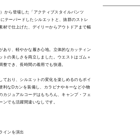
イヤー）から登場した「アクティブスタイルパンツ
れいにテーパードしたシルエットと、抜群のストレ
素材で仕上げた、デイリーからアウトドアまで幅
があり、軽やかな履き心地。立体的なカッティン
ットの美しさを両立しました。ウエストはゴム＋
調整でき、長時間の着用でも快適。
しており、シルエットの変化を楽しめるのもポイ
便利なDカンを装備し、カラビナやキーなど小物
のカジュアルコーデはもちろん、キャンプ・フェ
ーンでも活躍間違いなしです。
ラインを演出