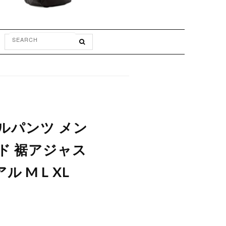
イルパンツ メン
ド 裾アジャス
 M L XL