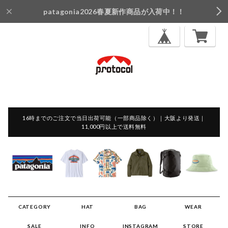
patagonia2026春夏新作商品が入荷中！！
16時までのご注文で当日出荷可能（一部商品除く）｜大阪より発送｜
11,000円以上で送料無料
CATEGORY
HAT
BAG
WEAR
SALE
INFO
INSTAGRAM
STORE