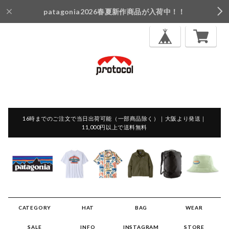
patagonia2026春夏新作商品が入荷中！！
16時までのご注文で当日出荷可能（一部商品除く）｜大阪より発送｜
11,000円以上で送料無料
CATEGORY
HAT
BAG
WEAR
SALE
INFO
INSTAGRAM
STORE