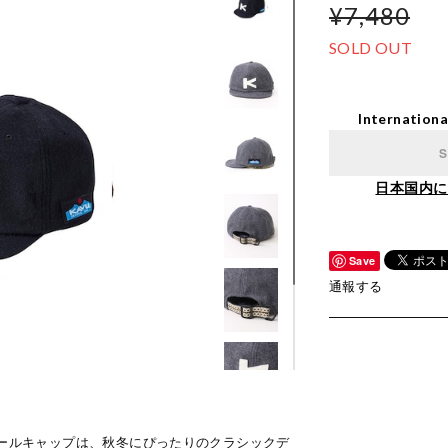
¥7,480
SOLD OUT
Internationa
S
日本国内に
Save
通報する
ボールキャップは、秋冬にぴったりのクラシックデ