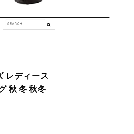
ズ レディース
 秋 冬 秋冬