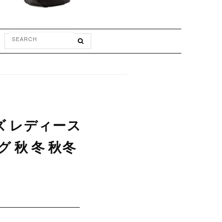
ズ レディース
 秋 冬 秋冬