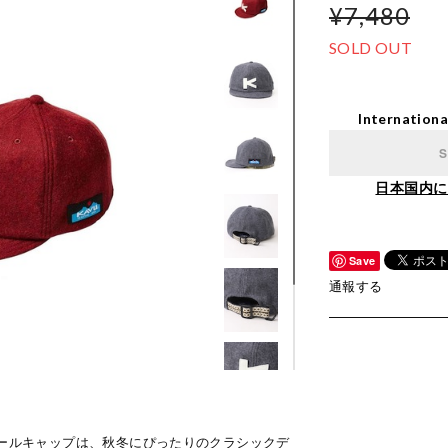
¥7,480
SOLD OUT
Internationa
S
日本国内に
Save
通報する
ボールキャップは、秋冬にぴったりのクラシックデ