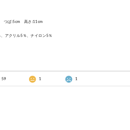
つば:5cm 高さ:11cm
％、アクリル5％、ナイロン5％
59
1
1