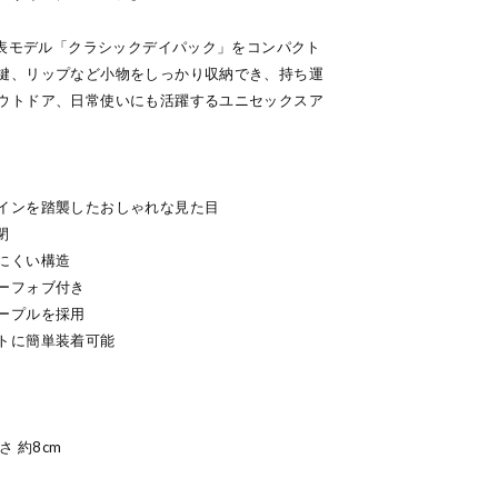
代表モデル「クラシックデイパック」をコンパクト
鍵、リップなど小物をしっかり収納でき、持ち運
ウトドア、日常使いにも活躍するユニセックスア
インを踏襲したおしゃれな見た目
閉
にくい構造
ーフォブ付き
ープルを採用
トに簡単装着可能
高さ 約8cm