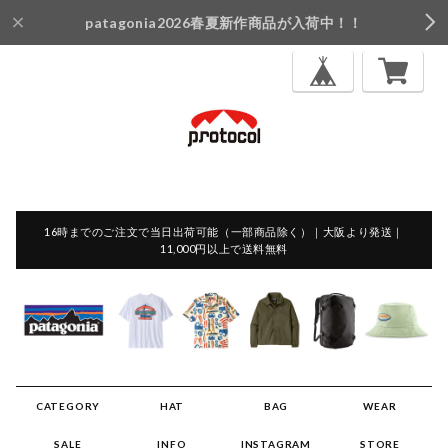
patagonia2026春夏新作商品が入荷中！！
16時までのご注文で当日出荷可能（一部商品除く）｜大阪より発送｜
11,000円以上で送料無料
CATEGORY
HAT
BAG
WEAR
SALE
INFO
INSTAGRAM
STORE