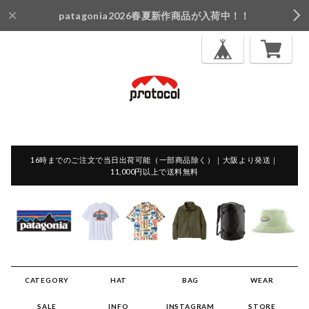
patagonia2026春夏新作商品が入荷中！！
16時までのご注文で当日出荷可能（一部商品除く）｜大阪より発送｜
11,000円以上で送料無料
CATEGORY
HAT
BAG
WEAR
SALE
INFO
INSTAGRAM
STORE