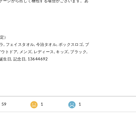
ケージから出して梱包する場合がございます。あ
認定）
エラ, フェイスタオル, 今治タオル, ボックスロゴ, ブ
アウトドア, メンズ, レディース, キッズ, ブラック,
誕生日, 記念日, 13644692
59
1
1