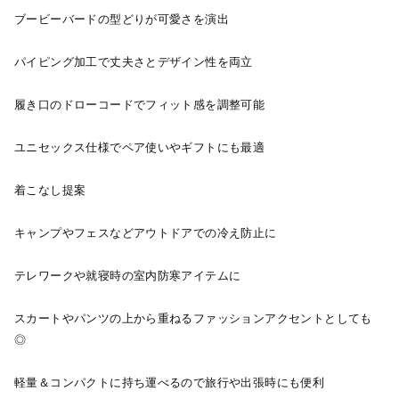
ブービーバードの型どりが可愛さを演出
パイピング加工で丈夫さとデザイン性を両立
履き口のドローコードでフィット感を調整可能
ユニセックス仕様でペア使いやギフトにも最適
着こなし提案
キャンプやフェスなどアウトドアでの冷え防止に
テレワークや就寝時の室内防寒アイテムに
スカートやパンツの上から重ねるファッションアクセントとしても
◎
軽量＆コンパクトに持ち運べるので旅行や出張時にも便利