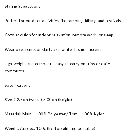
Styling Suggestions
Perfect for outdoor activities like camping, hiking, and festivals
Cozy addition for indoor relaxation, remote work, or sleep
Wear over pants or skirts as a winter fashion accent
Lightweight and compact – easy to carry on trips or daily
commutes
Specifications
Size: 22.5cm (width) × 30cm (height)
Material: Main – 100% Polyester / Trim – 100% Nylon
Weight: Approx. 100g (lightweight and portable)