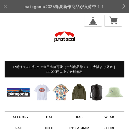
patagonia2026春夏新作商品が入荷中！！
16時までのご注文で当日出荷可能（一部商品除く）｜大阪より発送｜
11,000円以上で送料無料
CATEGORY
HAT
BAG
WEAR
SALE
INFO
INSTAGRAM
STORE