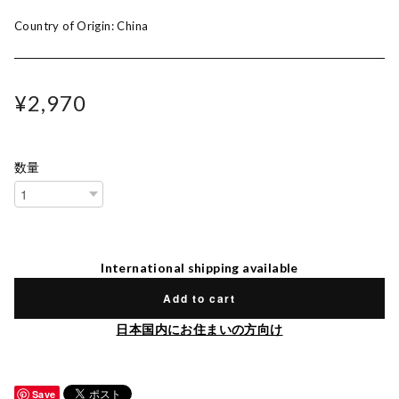
Country of Origin: China
¥2,970
数量
International shipping available
Add to cart
日本国内にお住まいの方向け
Save