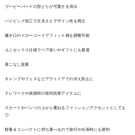
ブービーバードの型どりが可愛さを演出
パイピング加工で丈夫さとデザイン性を両立
履き口のドローコードでフィット感を調整可能
ユニセックス仕様でペア使いやギフトにも最適
着こなし提案
キャンプやフェスなどアウトドアでの冷え防止に
テレワークや就寝時の室内防寒アイテムに
スカートやパンツの上から重ねるファッションアクセントとしても
◎
軽量＆コンパクトに持ち運べるので旅行や出張時にも便利