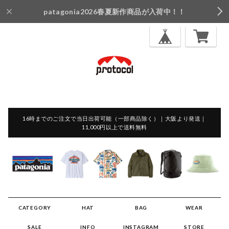
patagonia2026春夏新作商品が入荷中！！
16時までのご注文で当日出荷可能（一部商品除く）｜大阪より発送｜
11,000円以上で送料無料
CATEGORY
HAT
BAG
WEAR
SALE
INFO
INSTAGRAM
STORE