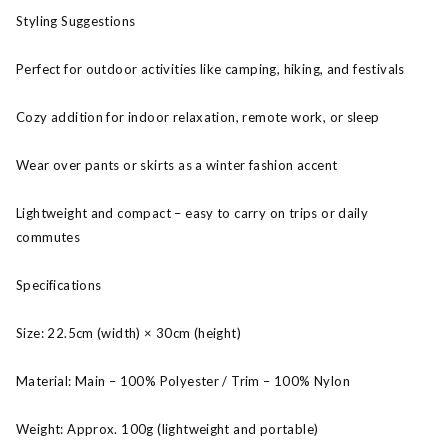
Styling Suggestions
Perfect for outdoor activities like camping, hiking, and festivals
Cozy addition for indoor relaxation, remote work, or sleep
Wear over pants or skirts as a winter fashion accent
Lightweight and compact – easy to carry on trips or daily
commutes
Specifications
Size: 22.5cm (width) × 30cm (height)
Material: Main – 100% Polyester / Trim – 100% Nylon
Weight: Approx. 100g (lightweight and portable)