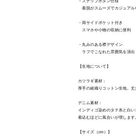
・スナップボタン仕様
着脱がスムーズでカジュアル
・両サイドポケット付き
スマホや小物の収納に便利
・丸みのある襟デザイン
ラフでこなれた雰囲気を演出
【生地について】
カツラギ素材：
厚手の綾織りコットン生地。丈
デニム素材：
インディゴ染めのタテ糸と白い
着込むほどに風合いが増します
【サイズ（cm）】