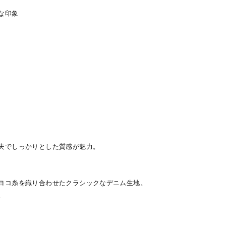
な印象
夫でしっかりとした質感が魅力。
ヨコ糸を織り合わせたクラシックなデニム生地。
。