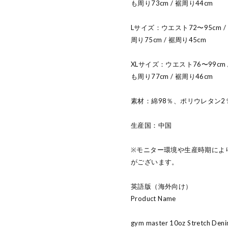
も周り73cm / 裾周り44cm
Lサイズ：ウエスト72〜95cm / ヒッ
周り75cm / 裾周り45cm
XLサイズ：ウエスト76〜99cm / ヒ
も周り77cm / 裾周り46cm
素材：綿98％、ポリウレタン2
生産国：中国
※モニター環境や生産時期によ
がございます。
英語版（海外向け）
Product Name
gym master 10oz Stretch Deni