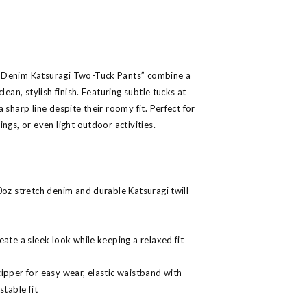
 Denim Katsuragi Two-Tuck Pants” combine a
lean, stylish finish. Featuring subtle tucks at
 sharp line despite their roomy fit. Perfect for
ngs, or even light outdoor activities.
0oz stretch denim and durable Katsuragi twill
ate a sleek look while keeping a relaxed fit
ipper for easy wear, elastic waistband with
stable fit