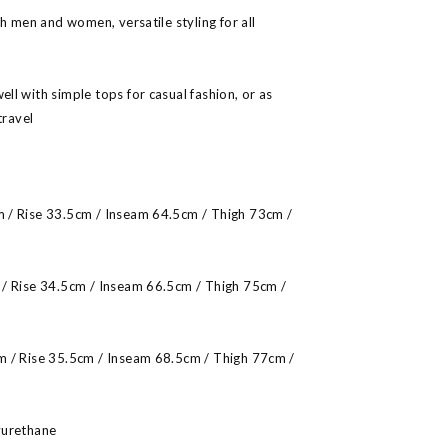
h men and women, versatile styling for all
l with simple tops for casual fashion, or as
travel
 / Rise 33.5cm / Inseam 64.5cm / Thigh 73cm /
/ Rise 34.5cm / Inseam 66.5cm / Thigh 75cm /
 / Rise 35.5cm / Inseam 68.5cm / Thigh 77cm /
yurethane