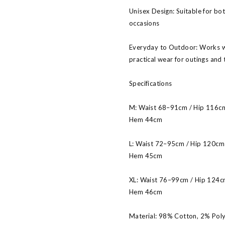
Unisex Design: Suitable for bot
occasions
Everyday to Outdoor: Works wel
practical wear for outings and 
Specifications
M: Waist 68–91cm / Hip 116cm
Hem 44cm
L: Waist 72–95cm / Hip 120cm 
Hem 45cm
XL: Waist 76–99cm / Hip 124cm
Hem 46cm
Material: 98% Cotton, 2% Pol