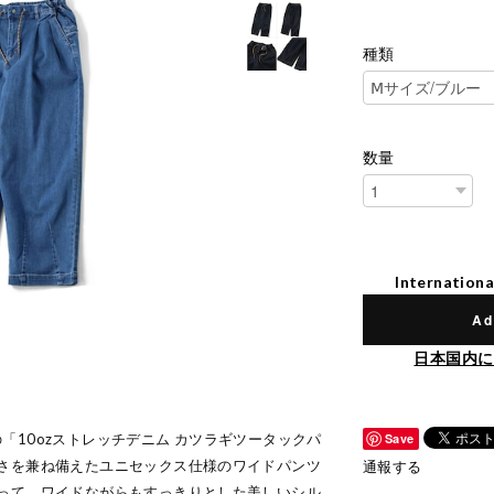
種類
数量
Internationa
Ad
日本国内に
）の「10ozストレッチデニム カツラギツータックパ
Save
さを兼ね備えたユニセックス仕様のワイドパンツ
通報する
って、ワイドながらもすっきりとした美しいシル