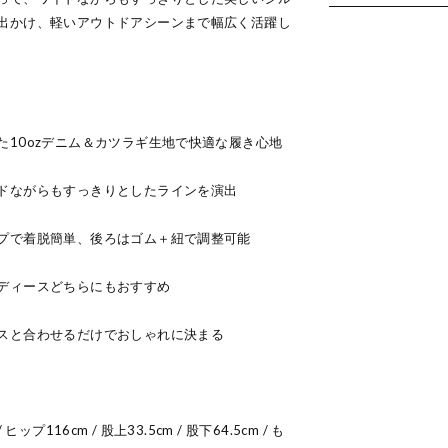
出かけ、軽いアウトドアシーンまで幅広く活躍し
た10ozデニム＆カツラギ生地で快適な履き心地
ドながらもすっきりとしたラインを演出
プで着脱簡単、後ろはゴム＋紐で調整可能
ディースどちらにもおすすめ
スと合わせるだけでおしゃれに決まる
プ116cm / 股上33.5cm / 股下64.5cm / も