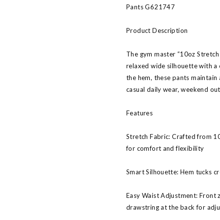
Pants G621747
Product Description
The gym master “10oz Stretch
relaxed wide silhouette with a c
the hem, these pants maintain a
casual daily wear, weekend outi
Features
Stretch Fabric: Crafted from 1
for comfort and flexibility
Smart Silhouette: Hem tucks cre
Easy Waist Adjustment: Front z
drawstring at the back for adju