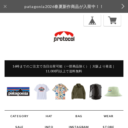
patagonia2026春夏新作商品が入荷中！！
16時までのご注文で当日出荷可能（一部商品除く）｜大阪より発送｜
11,000円以上で送料無料
CATEGORY
HAT
BAG
WEAR
SALE
INFO
INSTAGRAM
STORE