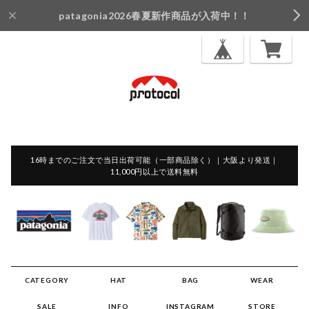
patagonia2026春夏新作商品が入荷中！！
16時までのご注文で当日出荷可能（一部商品除く）｜大阪より発送｜
11,000円以上で送料無料
CATEGORY
HAT
BAG
WEAR
SALE
INFO
INSTAGRAM
STORE