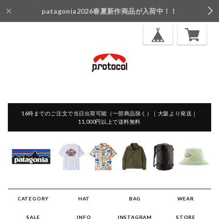
patagonia2026春夏新作商品が入荷中！！
16時までのご注文で当日出荷可能（一部商品除く）｜大阪より発送｜
11,000円以上で送料無料
CATEGORY
HAT
BAG
WEAR
SALE
INFO
INSTAGRAM
STORE