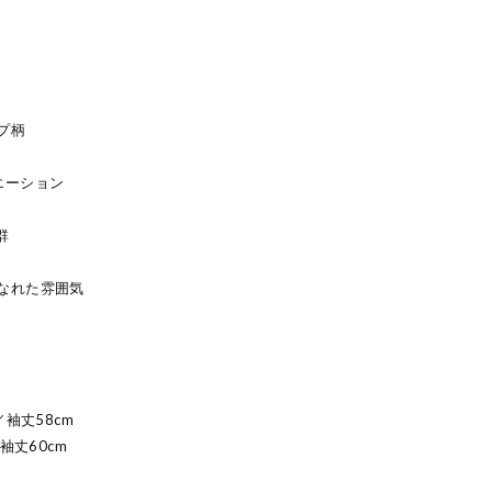
プ柄
エーション
群
なれた雰囲気
袖丈58cm
袖丈60cm