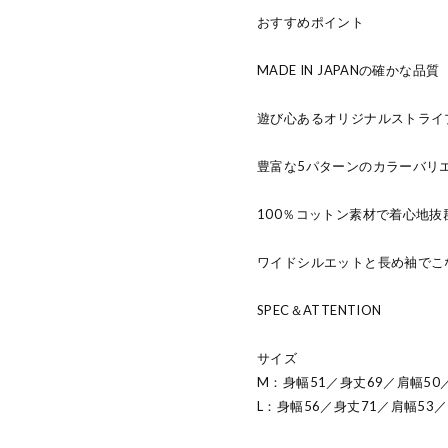
おすすめポイント
MADE IN JAPANの確かな品質
遊び心あるオリジナルストライ
豊富な5パターンのカラーバリ
100％コットン素材で着心地抜
ワイドシルエットと長め袖でこ
SPEC＆ATTENTION
サイズ
M：身幅51／身丈69／肩幅50／
L：身幅56／身丈71／肩幅53／