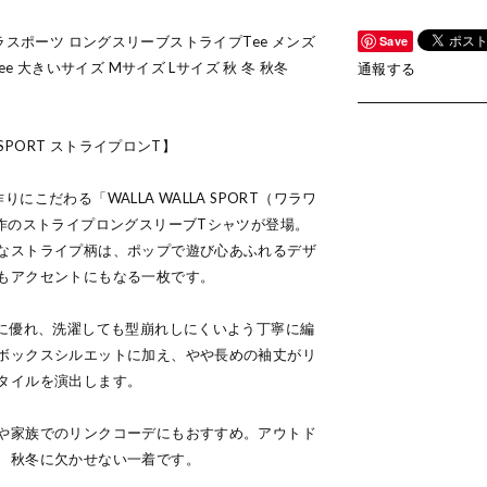
ワラワラスポーツ ロングスリーブストライプTee メンズ
Save
ee 大きいサイズ Mサイズ Lサイズ 秋 冬 秋冬
通報する
 SPORT ストライプロンT】
物作りにこだわる「WALLA WALLA SPORT（ワラワ
新作のストライプロングスリーブTシャツが登場。
なストライプ柄は、ポップで遊び心あふれるデザ
もアクセントにもなる一枚です。
性に優れ、洗濯しても型崩れしにくいよう丁寧に編
ボックスシルエットに加え、やや長めの袖丈がリ
タイルを演出します。
や家族でのリンクコーデにもおすすめ。アウトド
、秋冬に欠かせない一着です。