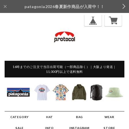
patagonia2026春夏新作商品が入荷中！！
16時までのご注文で当日出荷可能（一部商品除く）｜大阪より発送｜
11,000円以上で送料無料
CATEGORY
HAT
BAG
WEAR
SALE
INFO
INSTAGRAM
STORE