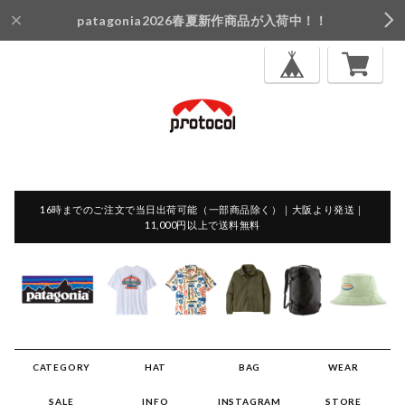
patagonia2026春夏新作商品が入荷中！！
16時までのご注文で当日出荷可能（一部商品除く）｜大阪より発送｜
11,000円以上で送料無料
CATEGORY
HAT
BAG
WEAR
SALE
INFO
INSTAGRAM
STORE