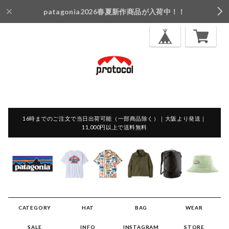
patagonia2026春夏新作商品が入荷中！！
16時までのご注文で当日出荷可能（一部商品除く）｜大阪より発送｜
11,000円以上で送料無料
CATEGORY
HAT
BAG
WEAR
SALE
INFO
INSTAGRAM
STORE