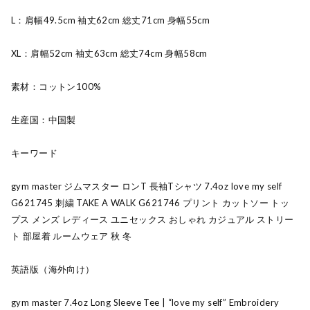
L：肩幅49.5cm 袖丈62cm 総丈71cm 身幅55cm
XL：肩幅52cm 袖丈63cm 総丈74cm 身幅58cm
素材：コットン100%
生産国：中国製
キーワード
gym master ジムマスター ロンT 長袖Tシャツ 7.4oz love my self
G621745 刺繍 TAKE A WALK G621746 プリント カットソー トッ
プス メンズ レディース ユニセックス おしゃれ カジュアル ストリー
ト 部屋着 ルームウェア 秋 冬
英語版（海外向け）
gym master 7.4oz Long Sleeve Tee | “love my self” Embroidery