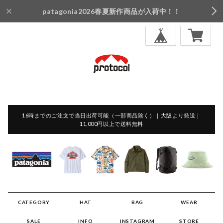
patagonia2026春夏新作商品が入荷中！！
16時までのご注文で当日出荷可能（一部商品除く）｜大阪より発送｜
11,000円以上で送料無料
CATEGORY
HAT
BAG
WEAR
SALE
INFO
INSTAGRAM
STORE