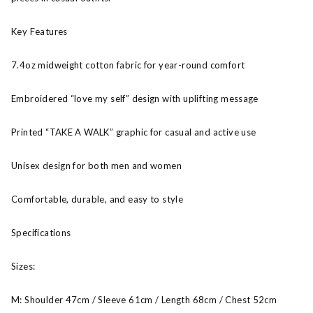
Key Features
7.4oz midweight cotton fabric for year-round comfort
Embroidered “love my self” design with uplifting message
Printed “TAKE A WALK” graphic for casual and active use
Unisex design for both men and women
Comfortable, durable, and easy to style
Specifications
Sizes:
M: Shoulder 47cm / Sleeve 61cm / Length 68cm / Chest 52cm