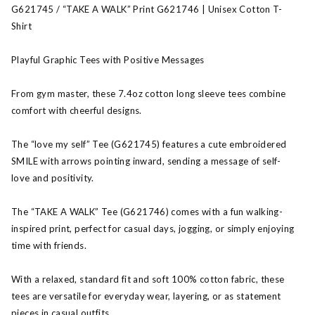
G621745 / “TAKE A WALK” Print G621746 | Unisex Cotton T-
Shirt
Playful Graphic Tees with Positive Messages
From gym master, these 7.4oz cotton long sleeve tees combine
comfort with cheerful designs.
The “love my self” Tee (G621745) features a cute embroidered
SMILE with arrows pointing inward, sending a message of self-
love and positivity.
The “TAKE A WALK” Tee (G621746) comes with a fun walking-
inspired print, perfect for casual days, jogging, or simply enjoying
time with friends.
With a relaxed, standard fit and soft 100% cotton fabric, these
tees are versatile for everyday wear, layering, or as statement
pieces in casual outfits.