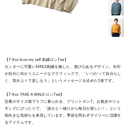
【7.4oz love my self 刺繍ロンTee】
センターに可愛いSMILE刺繍を施した、遊び心あるデザイン。矢印
が自分に向かうユニークなグラフィックで、「いつだって自分らし
く、気分上々で楽しもう」というメッセージを込めた1枚です。
【7.4oz TAKE A WALK ロンTee】
定番のサイズ感でラフに着られる、プリントロンT。お散歩やジョ
ギングにぴったりで、「誰かと一緒だから毎日が楽しい！」という
前向きな気持ちを表現しています。季節を問わずデイリーに活躍す
るアイテムです。