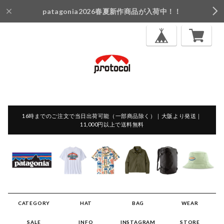
patagonia2026春夏新作商品が入荷中！！
16時までのご注文で当日出荷可能（一部商品除く）｜大阪より発送｜
11,000円以上で送料無料
CATEGORY
HAT
BAG
WEAR
SALE
INFO
INSTAGRAM
STORE