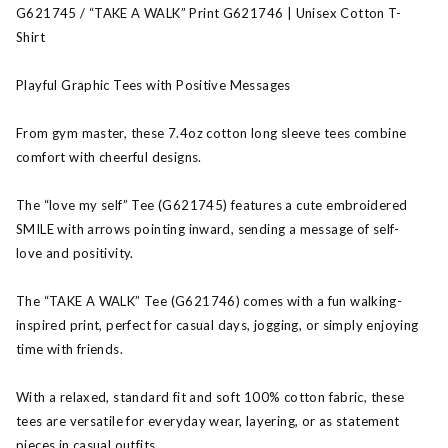
G621745 / “TAKE A WALK” Print G621746 | Unisex Cotton T-
Shirt
Playful Graphic Tees with Positive Messages
From gym master, these 7.4oz cotton long sleeve tees combine
comfort with cheerful designs.
The “love my self” Tee (G621745) features a cute embroidered
SMILE with arrows pointing inward, sending a message of self-
love and positivity.
The “TAKE A WALK” Tee (G621746) comes with a fun walking-
inspired print, perfect for casual days, jogging, or simply enjoying
time with friends.
With a relaxed, standard fit and soft 100% cotton fabric, these
tees are versatile for everyday wear, layering, or as statement
pieces in casual outfits.