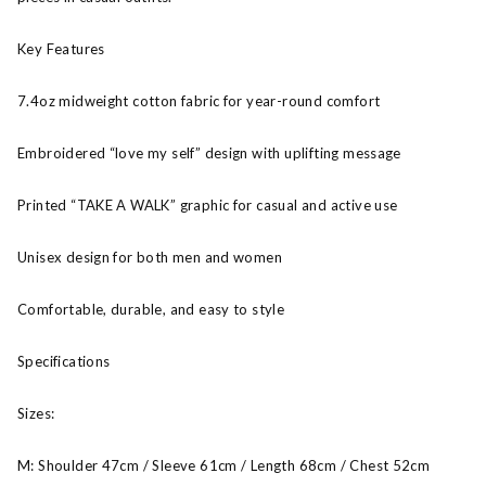
Key Features
7.4oz midweight cotton fabric for year-round comfort
Embroidered “love my self” design with uplifting message
Printed “TAKE A WALK” graphic for casual and active use
Unisex design for both men and women
Comfortable, durable, and easy to style
Specifications
Sizes:
M: Shoulder 47cm / Sleeve 61cm / Length 68cm / Chest 52cm