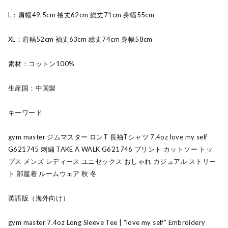
L：肩幅49.5cm 袖丈62cm 総丈71cm 身幅55cm
XL：肩幅52cm 袖丈63cm 総丈74cm 身幅58cm
素材：コットン100%
生産国：中国製
キーワード
gym master ジムマスター ロンT 長袖Tシャツ 7.4oz love my self
G621745 刺繍 TAKE A WALK G621746 プリント カットソー トッ
プス メンズ レディース ユニセックス おしゃれ カジュアル ストリー
ト 部屋着 ルームウェア 秋 冬
英語版（海外向け）
gym master 7.4oz Long Sleeve Tee | “love my self” Embroidery