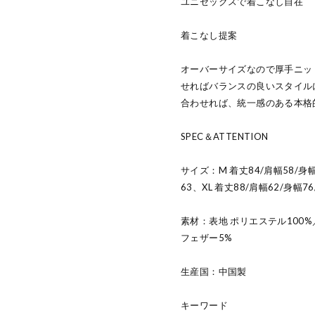
ユニセックスで着こなし自在
着こなし提案
オーバーサイズなので厚手ニッ
せればバランスの良いスタイル
合わせれば、統一感のある本格
SPEC＆ATTENTION
サイズ：M 着丈84/肩幅58/身幅
63、XL 着丈88/肩幅62/身幅76
素材：表地 ポリエステル100%
フェザー5%
生産国：中国製
キーワード