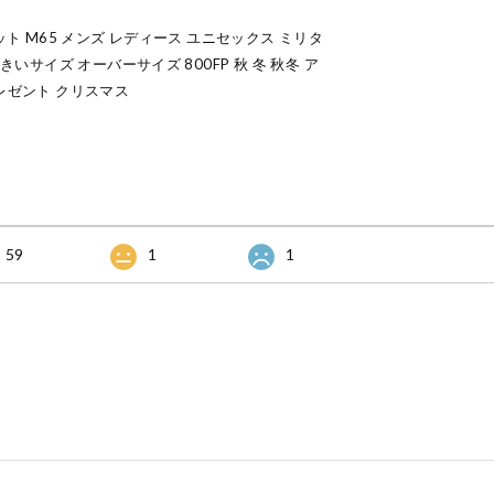
ット M65 メンズ レディース ユニセックス ミリタ
きいサイズ オーバーサイズ 800FP 秋 冬 秋冬 ア
レゼント クリスマス
59
1
1