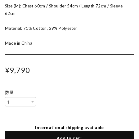
Size (M): Chest 60cm / Shoulder 54cm / Length 72cm / Sleeve
62cm
Material: 71% Cotton, 29% Polyester
Made in China
¥9,790
数量
International shipping available
Add to cart