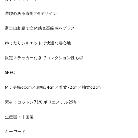
遊び心ある寿司×酒デザイン
富士山刺繍で立体感＆高級感をプラス
ゆったりシルエットで快適な着心地
限定ステッカー付きでコレクション性も◎
SPEC
M：身幅60cm／肩幅54cm／着丈72cm／袖丈62cm
素材：コットン71% ポリエステル29%
生産国：中国製
キーワード