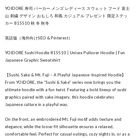
YOIDORE 寿司 パーカー メンズ レディース スウェット フード 富士
山 刺繍 デザイン おもしろ 和風 カジュアル プレゼント 限定ステッ
カー 815510 秋 冬 秋冬
英語版（海外向けSEO & Pinterest）
YOIDORE Sushi Hoodie 815510 | Unisex Pullover Hoodie | Fun
Japanese Graphic Sweatshirt
【Sushi, Sake & Mt. Fuji – A Playful Japanese-Inspired Hoodie】
From YOIDORE, the “Sushi & Sake” series now brings you the
ultimate hoodie with a fun twist. Featuring a bold lineup of sushi
graphics paired with sake imagery, this hoodie celebrates
Japanese culture in a playful way.
On the front, an embroidered Mt. Fuji motif adds texture and
elegance, while the loose-fit silhouette ensures a relaxed,
comfortable feel. Perfect for casual outings, cozy nights in, or as a