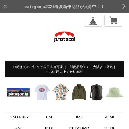
patagonia2026春夏新作商品が入荷中！！
16時までのご注文で当日出荷可能（一部商品除く）｜大阪より発送｜
11,000円以上で送料無料
CATEGORY
HAT
BAG
WEAR
SALE
INFO
INSTAGRAM
STORE