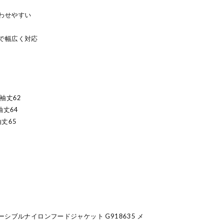
わせやすい
で幅広く対応
 袖丈62
 袖丈64
袖丈65
リバーシブルナイロンフードジャケット G918635 メ