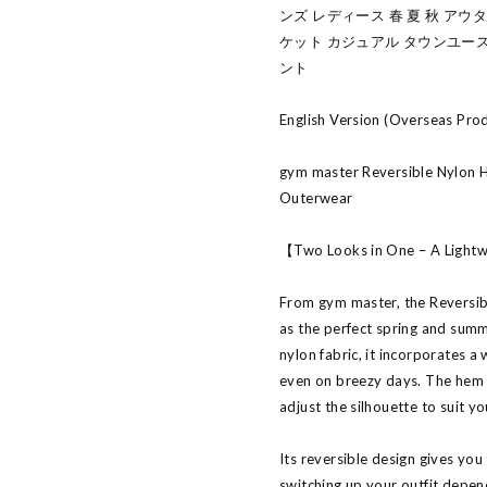
ンズ レディース 春 夏 秋 アウ
ケット カジュアル タウンユース
ント
English Version (Overseas Pro
gym master Reversible Nylon
Outerwear
【Two Looks in One – A Lightw
From gym master, the Reversi
as the perfect spring and summ
nylon fabric, it incorporates a
even on breezy days. The hem 
adjust the silhouette to suit yo
Its reversible design gives you
switching up your outfit depe