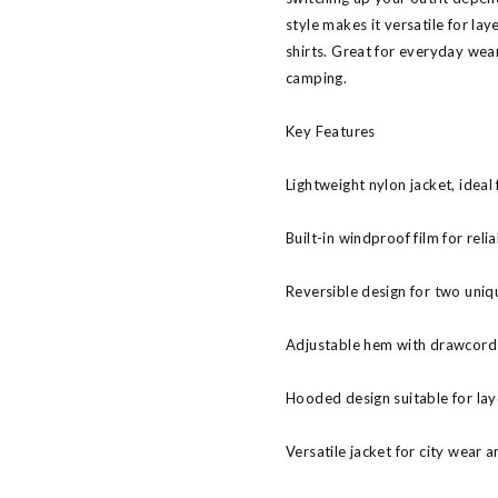
style makes it versatile for lay
shirts. Great for everyday wear,
camping.
Key Features
Lightweight nylon jacket, idea
Built-in windproof film for reli
Reversible design for two uniqu
Adjustable hem with drawcord fo
Hooded design suitable for lay
Versatile jacket for city wear 