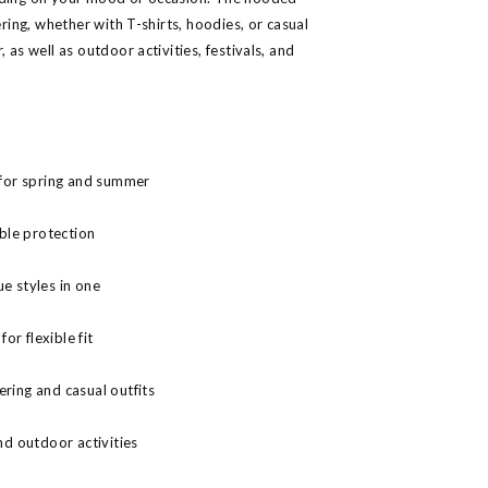
ering, whether with T-shirts, hoodies, or casual
 as well as outdoor activities, festivals, and
l for spring and summer
able protection
e styles in one
r flexible fit
ering and casual outfits
and outdoor activities