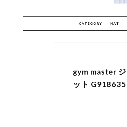
CATEGORY
HAT
gym mast
ット G9186