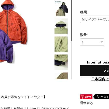
種類
数量
Internationa
Ad
日本国内に
！春夏に最適なライトアウター】
Save
通報する
ー）から登場した新作「リバーシブルナイロンフード