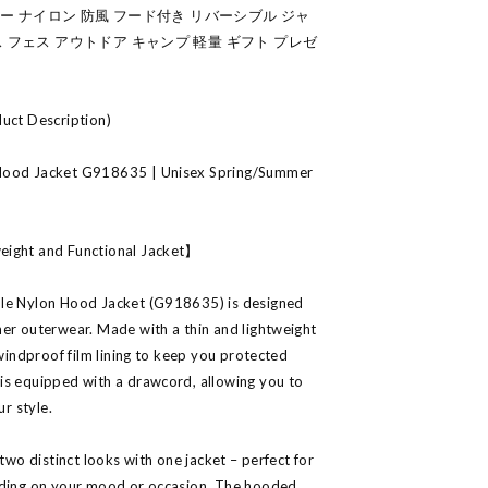
ター ナイロン 防風 フード付き リバーシブル ジャ
 フェス アウトドア キャンプ 軽量 ギフト プレゼ
duct Description)
 Hood Jacket G918635 | Unisex Spring/Summer
eight and Functional Jacket】
ble Nylon Hood Jacket (G918635) is designed
er outerwear. Made with a thin and lightweight
 windproof film lining to keep you protected
is equipped with a drawcord, allowing you to
ur style.
 two distinct looks with one jacket – perfect for
nding on your mood or occasion. The hooded