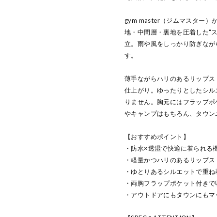
gym master（ジムマスタ
地・中間層・裏地を圧着した“
立。雨や風をしっかり防ぎなが
す。
薄手ながらハリのあるリップス
仕上がり。ゆったりとしたシル
りません。胸元にはフラップポ
やキャンプはもちろん、タウン
【おすすめポイント】
・防水×透湿で快適に着られる
・軽量かつハリのあるリップス
・ゆとりあるシルエットで重ね
・両胸フラップポケット付きで
・アウトドアにもタウンにもマ