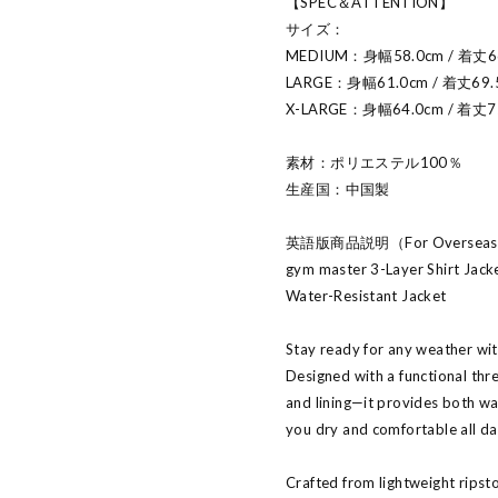
【SPEC＆ATTENTION】
サイズ：
MEDIUM：身幅58.0cm / 着丈66
LARGE：身幅61.0cm / 着丈69.
X-LARGE：身幅64.0cm / 着丈72
素材：ポリエステル100％
生産国：中国製
英語版商品説明（For Oversea
gym master 3-Layer Shirt Jac
Water-Resistant Jacket
Stay ready for any weather wit
Designed with a functional thre
and lining—it provides both wa
you dry and comfortable all da
Crafted from lightweight ripsto