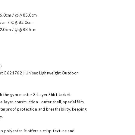
.0cm / ゆき85.0cm
5cm / ゆき85.0cm
.0cm / ゆき88.5cm
s）
ket G621762 | Unisex Lightweight Outdoor
h the gym master 3-Layer Shirt Jacket.
e-layer construction—outer shell, special film,
terproof protection and breathability, keeping
y.
p polyester, it offers a crisp texture and