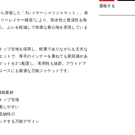
通報する
ー）から登場した「3レイヤーシャツジャケット」。表
スリーレイヤー構造”により、防水性と透湿性を両
ら、ムレを軽減して快適な着心地を実現していま
トップ生地を採用し、軽量でありながらも丈夫な
エットで、厚手のインナーを重ねても窮屈感があ
ケットを2つ配置し、実用性も抜群。アウトドア
ユースにも最適な万能ジャケットです。
機能素材
トップ生地
着しやすい
収納性◎
ッチする万能デザイン