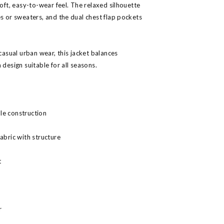
soft, easy-to-wear feel. The relaxed silhouette
es or sweaters, and the dual chest flap pockets
 casual urban wear, this jacket balances
 design suitable for all seasons.
le construction
abric with structure
t
r