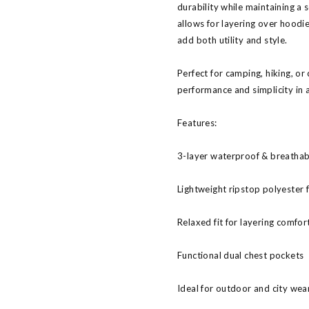
durability while maintaining a 
allows for layering over hoodi
add both utility and style.
Perfect for camping, hiking, or
performance and simplicity in a
Features:
3-layer waterproof & breathab
Lightweight ripstop polyester f
Relaxed fit for layering comfor
Functional dual chest pockets
Ideal for outdoor and city wea