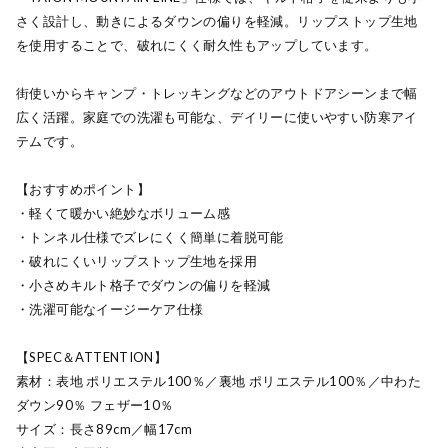
さく設計し、動きによるダウンの偏りを軽減。リップストップ生地
を使用することで、破れにくく耐久性もアップしています。
街使いからキャンプ・トレッキングなどのアウトドアシーンまで幅
広く活躍。家庭での洗濯も可能な、デイリーに使いやすい防寒アイ
テムです。
【おすすめポイント】
・軽くて暖かい絶妙なボリューム感
・トンネル仕様でズレにくく簡単に着脱可能
・破れにくいリップストップ生地を採用
・小さめキルト格子でダウンの偏りを軽減
・洗濯可能なイージーケア仕様
【SPEC＆ATTENTION】
素材：表地 ポリエステル100％／裏地 ポリエステル100％／中わた
ダウン90％ フェザー10％
サイズ：長さ89cm／幅17cm