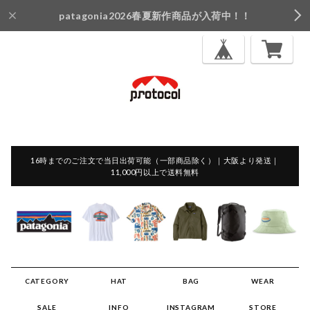
patagonia2026春夏新作商品が入荷中！！
16時までのご注文で当日出荷可能（一部商品除く）｜大阪より発送｜
11,000円以上で送料無料
CATEGORY
HAT
BAG
WEAR
SALE
INFO
INSTAGRAM
STORE