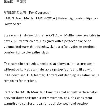
生産国：中国製
英語版商品説明（For Overseas）
TAION Down Muffler TAION-201A | Unisex Lightweight Ripstop
Down Scarf
Stay warm in style with the TAION Down Muffler, now available in
new 2025 winter colors. Designed with a perfect balance of
volume and warmth, this lightweight scarf provides exceptional
comfort for cold-weather days.
The easy slip-through tunnel design allows quick, secure wear
without bulk. Made with durable ripstop fabric and filled with
90% down and 10% feather, it offers outstanding insulation while
remaining featherlight.
Part of the TAION Mountain Line, the smaller quilt pattern helps
prevent down shifting during movement, ensuring consistent
warmth and comfort. Ideal for both city wear and outdoor