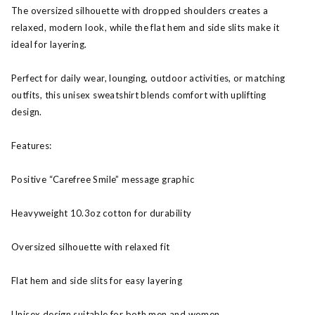
The oversized silhouette with dropped shoulders creates a
relaxed, modern look, while the flat hem and side slits make it
ideal for layering.
Perfect for daily wear, lounging, outdoor activities, or matching
outfits, this unisex sweatshirt blends comfort with uplifting
design.
Features:
Positive “Carefree Smile” message graphic
Heavyweight 10.3oz cotton for durability
Oversized silhouette with relaxed fit
Flat hem and side slits for easy layering
Unisex design suitable for both men and women