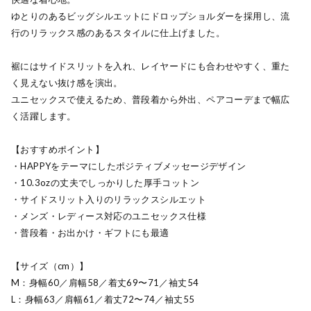
ゆとりのあるビッグシルエットにドロップショルダーを採用し、流
行のリラックス感のあるスタイルに仕上げました。
裾にはサイドスリットを入れ、レイヤードにも合わせやすく、重た
く見えない抜け感を演出。
ユニセックスで使えるため、普段着から外出、ペアコーデまで幅広
く活躍します。
【おすすめポイント】
・HAPPYをテーマにしたポジティブメッセージデザイン
・10.3ozの丈夫でしっかりした厚手コットン
・サイドスリット入りのリラックスシルエット
・メンズ・レディース対応のユニセックス仕様
・普段着・お出かけ・ギフトにも最適
【サイズ（cm）】
M：身幅60／肩幅58／着丈69〜71／袖丈54
L：身幅63／肩幅61／着丈72〜74／袖丈55