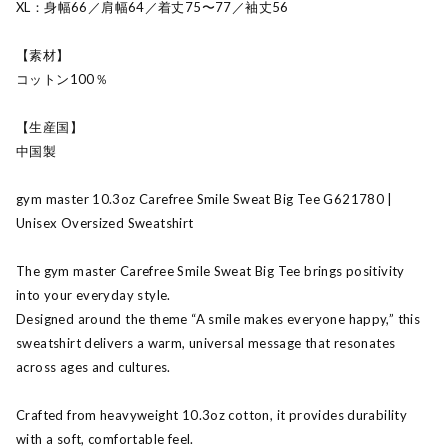
XL：身幅66／肩幅64／着丈75〜77／袖丈56
【素材】
コットン100％
【生産国】
中国製
gym master 10.3oz Carefree Smile Sweat Big Tee G621780 |
Unisex Oversized Sweatshirt
The gym master Carefree Smile Sweat Big Tee brings positivity
into your everyday style.
Designed around the theme “A smile makes everyone happy,” this
sweatshirt delivers a warm, universal message that resonates
across ages and cultures.
Crafted from heavyweight 10.3oz cotton, it provides durability
with a soft, comfortable feel.