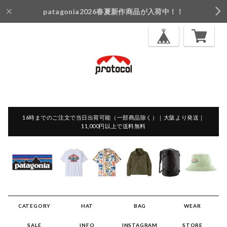
patagonia2026春夏新作商品が入荷中！！
16時までのご注文で当日出荷可能（一部商品除く）｜大阪より発送｜
11,000円以上で送料無料
CATEGORY
HAT
BAG
WEAR
SALE
INFO
INSTAGRAM
STORE