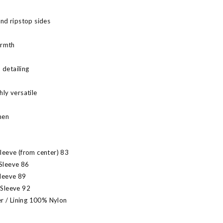
and ripstop sides
armth
 detailing
hly versatile
men
Sleeve (from center) 83
 Sleeve 86
Sleeve 89
 Sleeve 92
r / Lining 100% Nylon