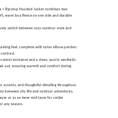
a × Ripstop Hooded Jacket combines two
soft, warm boa fleece on one side and durable
 easily switch between cozy outdoor style and
nsulating feel, complete with nylon elbow patches
 contrast.
s wind resistance and a clean, sporty aesthetic.
air out, ensuring warmth and comfort during
or accents, and thoughtful detailing throughout,
essly between city life and outdoor adventures.
ayer or as an inner mid-layer for colder
for any season.