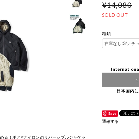
¥14,080
SOLD OUT
種類
Internationa
S
日本国内に
Save
通報する
しめる！ボア×ナイロンのリバーシブルジャケッ