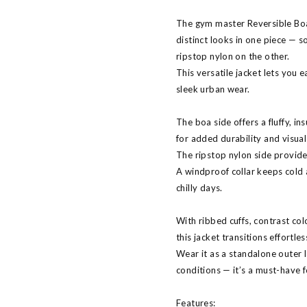
The gym master Reversible Bo
distinct looks in one piece — 
ripstop nylon on the other.
This versatile jacket lets you
sleek urban wear.
The boa side offers a fluffy, i
for added durability and visual
The ripstop nylon side provide
A windproof collar keeps cold 
chilly days.
With ribbed cuffs, contrast col
this jacket transitions effortl
Wear it as a standalone outer l
conditions — it’s a must-have 
Features: