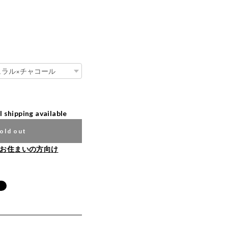
l shipping available
old out
お住まいの方向け