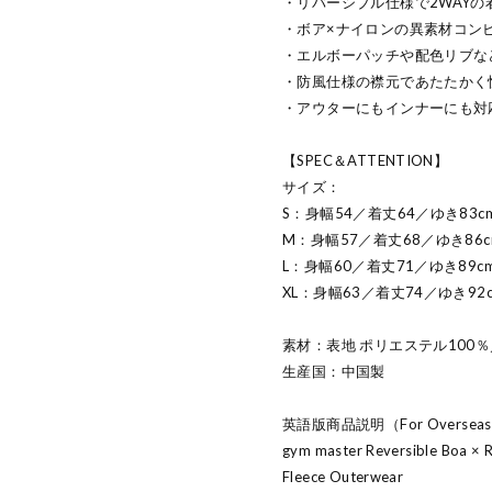
・リバーシブル仕様で2WAYの
・ボア×ナイロンの異素材コン
・エルボーパッチや配色リブな
・防風仕様の襟元であたたかく
・アウターにもインナーにも対
【SPEC＆ATTENTION】
サイズ：
S：身幅54／着丈64／ゆき83c
M：身幅57／着丈68／ゆき86c
L：身幅60／着丈71／ゆき89c
XL：身幅63／着丈74／ゆき92
素材：表地 ポリエステル100％
生産国：中国製
英語版商品説明（For Oversea
gym master Reversible Boa × 
Fleece Outerwear