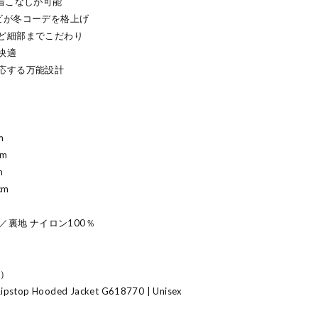
着こなしが可能
ビが冬コーデを格上げ
ど細部までこだわり
快適
応する万能設計
m
m
m
cm
／裏地 ナイロン100％
s）
Ripstop Hooded Jacket G618770 | Unisex