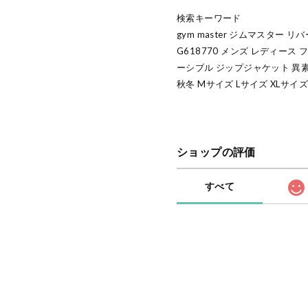
検索キーワード
gym master ジムマスター
G618770 メンズ レディース
ーシブル ジップジャケット 異素
秋冬 Mサイズ Lサイズ XLサイ
ショップの評価
すべて