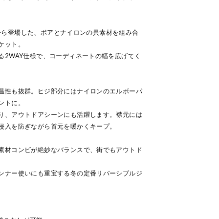
ー）から登場した、ボアとナイロンの異素材を組み合
ケット。
る2WAY仕様で、コーディネートの幅を広げてく
温性も抜群。ヒジ部分にはナイロンのエルボーパ
ントに。
り、アウトドアシーンにも活躍します。襟元には
侵入を防ぎながら首元を暖かくキープ。
素材コンビが絶妙なバランスで、街でもアウトド
ンナー使いにも重宝する冬の定番リバーシブルジ