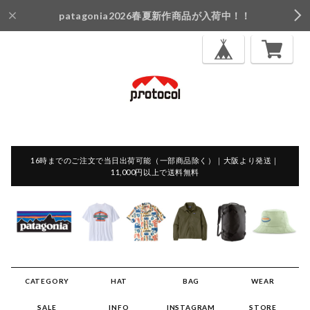
patagonia2026春夏新作商品が入荷中！！
16時までのご注文で当日出荷可能（一部商品除く）｜大阪より発送｜
11,000円以上で送料無料
CATEGORY
HAT
BAG
WEAR
SALE
INFO
INSTAGRAM
STORE