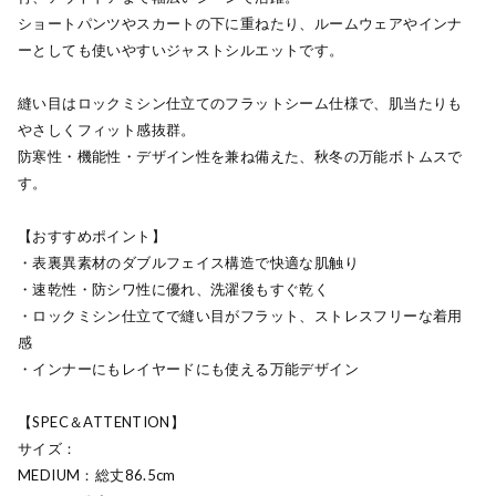
ショートパンツやスカートの下に重ねたり、ルームウェアやインナ
ーとしても使いやすいジャストシルエットです。
縫い目はロックミシン仕立てのフラットシーム仕様で、肌当たりも
やさしくフィット感抜群。
防寒性・機能性・デザイン性を兼ね備えた、秋冬の万能ボトムスで
す。
【おすすめポイント】
・表裏異素材のダブルフェイス構造で快適な肌触り
・速乾性・防シワ性に優れ、洗濯後もすぐ乾く
・ロックミシン仕立てで縫い目がフラット、ストレスフリーな着用
感
・インナーにもレイヤードにも使える万能デザイン
【SPEC＆ATTENTION】
サイズ：
MEDIUM：総丈86.5cm