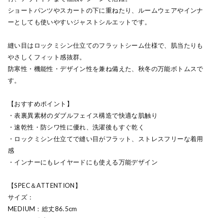
ショートパンツやスカートの下に重ねたり、ルームウェアやインナ
ーとしても使いやすいジャストシルエットです。
縫い目はロックミシン仕立てのフラットシーム仕様で、肌当たりも
やさしくフィット感抜群。
防寒性・機能性・デザイン性を兼ね備えた、秋冬の万能ボトムスで
す。
【おすすめポイント】
・表裏異素材のダブルフェイス構造で快適な肌触り
・速乾性・防シワ性に優れ、洗濯後もすぐ乾く
・ロックミシン仕立てで縫い目がフラット、ストレスフリーな着用
感
・インナーにもレイヤードにも使える万能デザイン
【SPEC＆ATTENTION】
サイズ：
MEDIUM：総丈86.5cm