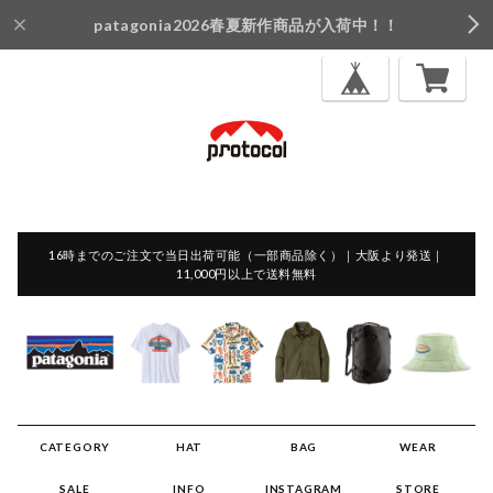
patagonia2026春夏新作商品が入荷中！！
16時までのご注文で当日出荷可能（一部商品除く）｜大阪より発送｜
11,000円以上で送料無料
CATEGORY
HAT
BAG
WEAR
SALE
INFO
INSTAGRAM
STORE