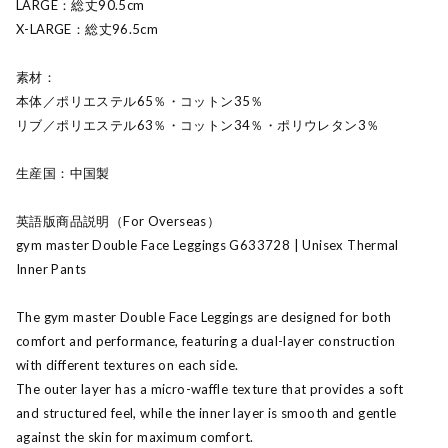
LARGE：総丈90.5cm
X-LARGE：総丈96.5cm
素材：
本体／ポリエステル65％・コットン35％
リブ／ポリエステル63％・コットン34％・ポリウレタン3％
生産国：中国製
英語版商品説明（For Overseas）
gym master Double Face Leggings G633728 | Unisex Thermal
Inner Pants
The gym master Double Face Leggings are designed for both
comfort and performance, featuring a dual-layer construction
with different textures on each side.
The outer layer has a micro-waffle texture that provides a soft
and structured feel, while the inner layer is smooth and gentle
against the skin for maximum comfort.