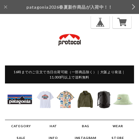
patagonia2026春夏新作商品が入荷中！！
16時までのご注文で当日出荷可能（一部商品除く）｜大阪より発送｜
11,000円以上で送料無料
CATEGORY
HAT
BAG
WEAR
SALE
INFO
INSTAGRAM
STORE