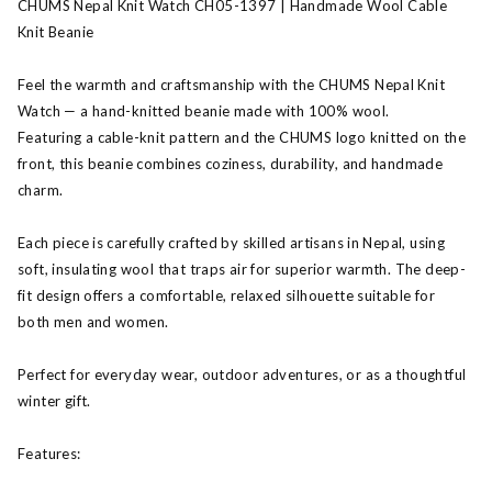
CHUMS Nepal Knit Watch CH05-1397 | Handmade Wool Cable
Knit Beanie
Feel the warmth and craftsmanship with the CHUMS Nepal Knit
Watch — a hand-knitted beanie made with 100% wool.
Featuring a cable-knit pattern and the CHUMS logo knitted on the
front, this beanie combines coziness, durability, and handmade
charm.
Each piece is carefully crafted by skilled artisans in Nepal, using
soft, insulating wool that traps air for superior warmth. The deep-
fit design offers a comfortable, relaxed silhouette suitable for
both men and women.
Perfect for everyday wear, outdoor adventures, or as a thoughtful
winter gift.
Features: