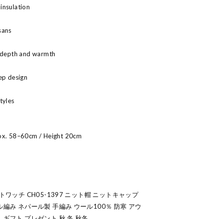
insulation
sans
l depth and warmth
ep design
tyles
rox. 58–60cm / Height 20cm
トワッチ CH05-1397 ニット帽 ニットキャップ
編み ネパール製 手編み ウール100％ 防寒 アウ
 ギフト プレゼント 秋 冬 秋冬