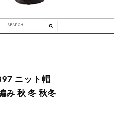
397 ニット帽
み 秋 冬 秋冬