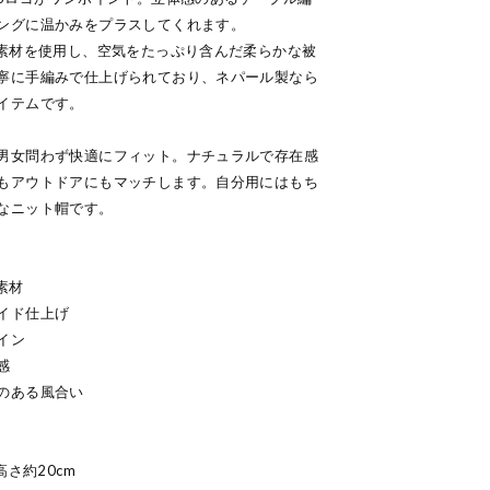
ングに温かみをプラスしてくれます。
％素材を使用し、空気をたっぷり含んだ柔らかな被
寧に手編みで仕上げられており、ネパール製なら
イテムです。
男女問わず快適にフィット。ナチュラルで存在感
もアウトドアにもマッチします。自分用にはもち
なニット帽です。
素材
イド仕上げ
イン
感
のある風合い
高さ約20cm