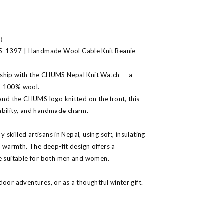
s）
-1397 | Handmade Wool Cable Knit Beanie
nship with the CHUMS Nepal Knit Watch — a
h 100% wool.
 and the CHUMS logo knitted on the front, this
ability, and handmade charm.
y skilled artisans in Nepal, using soft, insulating
r warmth. The deep-fit design offers a
te suitable for both men and women.
oor adventures, or as a thoughtful winter gift.