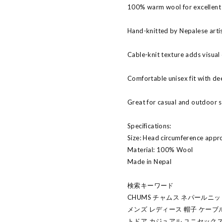
100% warm wool for excellent 
Hand-knitted by Nepalese arti
Cable-knit texture adds visua
Comfortable unisex fit with de
Great for casual and outdoor s
Specifications:
Size: Head circumference app
Material: 100% Wool
Made in Nepal
検索キーワード
CHUMS チャムス ネパールニッ
メンズ レディース 帽子 ケーブル
トドア カジュアル ユニセックス