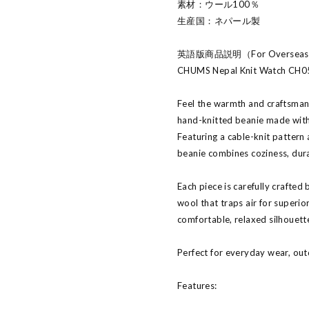
素材：ウール100％
生産国：ネパール製
英語版商品説明（For Oversea
CHUMS Nepal Knit Watch CH05
Feel the warmth and craftsma
hand-knitted beanie made wit
Featuring a cable-knit pattern
beanie combines coziness, dur
Each piece is carefully crafted b
wool that traps air for superio
comfortable, relaxed silhouet
Perfect for everyday wear, outd
Features: