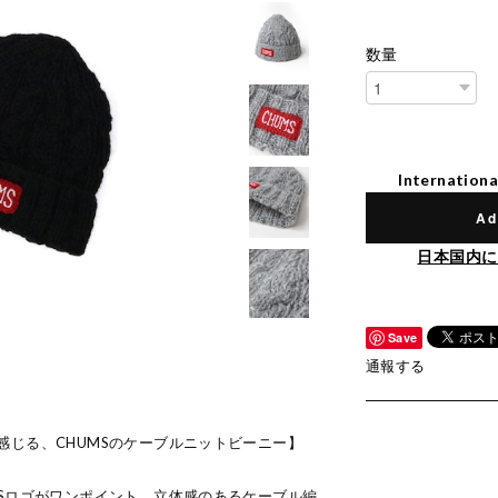
数量
Internationa
Ad
日本国内に
Save
通報する
感じる、CHUMSのケーブルニットビーニー】
MSロゴがワンポイント。立体感のあるケーブル編