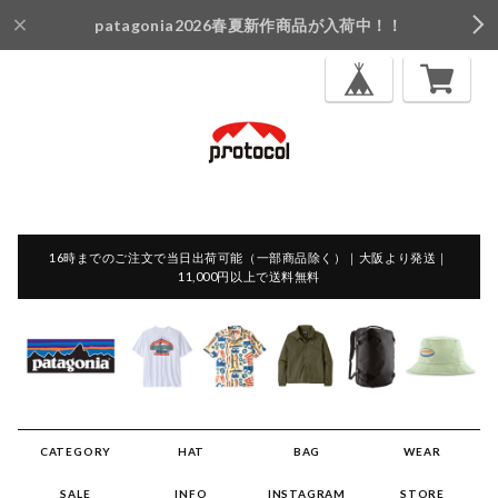
patagonia2026春夏新作商品が入荷中！！
16時までのご注文で当日出荷可能（一部商品除く）｜大阪より発送｜
11,000円以上で送料無料
CATEGORY
HAT
BAG
WEAR
SALE
INFO
INSTAGRAM
STORE