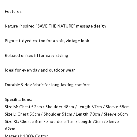
Features:
Nature-inspired “SAVE THE NATURE” message design
Pigment-dyed cotton for a soft, vintage look
Relaxed unisex fit for easy styling
Ideal for everyday and outdoor wear
Durable 9.4oz fabric for long-lasting comfort
Specifications:
Size M: Chest 52cm / Shoulder 48cm / Length 67cm / Sleeve 58cm
Size L: Chest 55cm / Shoulder 51cm / Length 70cm / Sleeve 60cm
Size XL: Chest 58cm / Shoulder 54cm / Length 73cm / Sleeve
62cm
Material: 100% Cotton