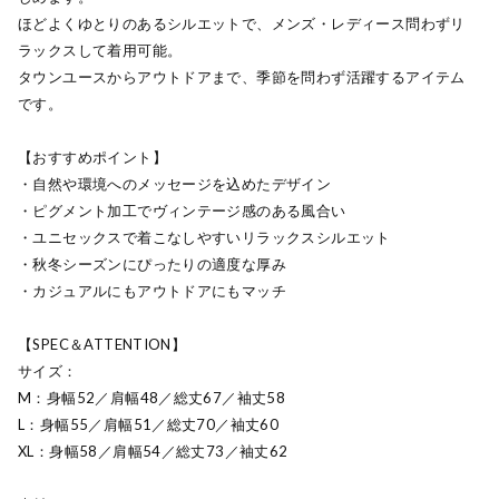
ほどよくゆとりのあるシルエットで、メンズ・レディース問わずリ
ラックスして着用可能。
タウンユースからアウトドアまで、季節を問わず活躍するアイテム
です。
【おすすめポイント】
・自然や環境へのメッセージを込めたデザイン
・ピグメント加工でヴィンテージ感のある風合い
・ユニセックスで着こなしやすいリラックスシルエット
・秋冬シーズンにぴったりの適度な厚み
・カジュアルにもアウトドアにもマッチ
【SPEC＆ATTENTION】
サイズ：
M：身幅52／肩幅48／総丈67／袖丈58
L：身幅55／肩幅51／総丈70／袖丈60
XL：身幅58／肩幅54／総丈73／袖丈62