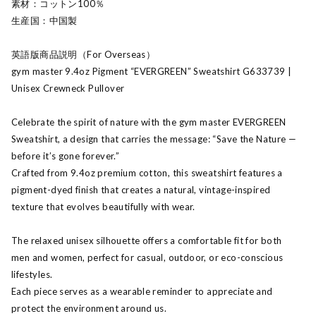
素材：コットン100％
生産国：中国製
英語版商品説明（For Overseas）
gym master 9.4oz Pigment “EVERGREEN” Sweatshirt G633739 |
Unisex Crewneck Pullover
Celebrate the spirit of nature with the gym master EVERGREEN
Sweatshirt, a design that carries the message: “Save the Nature —
before it’s gone forever.”
Crafted from 9.4oz premium cotton, this sweatshirt features a
pigment-dyed finish that creates a natural, vintage-inspired
texture that evolves beautifully with wear.
The relaxed unisex silhouette offers a comfortable fit for both
men and women, perfect for casual, outdoor, or eco-conscious
lifestyles.
Each piece serves as a wearable reminder to appreciate and
protect the environment around us.