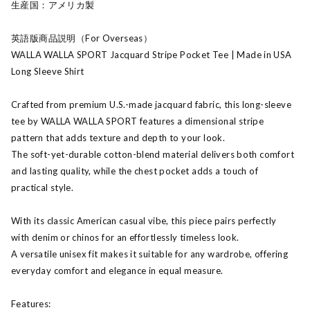
生産国：アメリカ製
英語版商品説明（For Overseas）
WALLA WALLA SPORT Jacquard Stripe Pocket Tee | Made in USA
Long Sleeve Shirt
Crafted from premium U.S.-made jacquard fabric, this long-sleeve
tee by WALLA WALLA SPORT features a dimensional stripe
pattern that adds texture and depth to your look.
The soft-yet-durable cotton-blend material delivers both comfort
and lasting quality, while the chest pocket adds a touch of
practical style.
With its classic American casual vibe, this piece pairs perfectly
with denim or chinos for an effortlessly timeless look.
A versatile unisex fit makes it suitable for any wardrobe, offering
everyday comfort and elegance in equal measure.
Features: