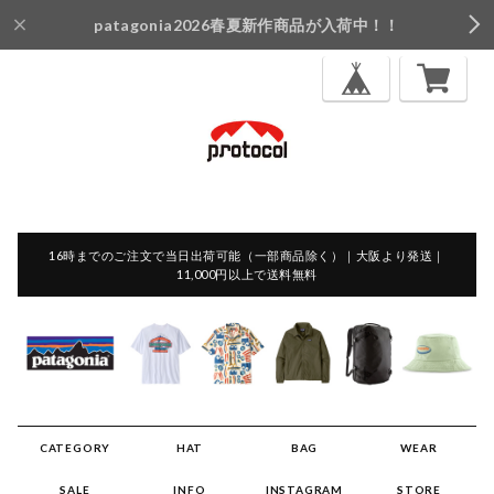
patagonia2026春夏新作商品が入荷中！！
16時までのご注文で当日出荷可能（一部商品除く）｜大阪より発送｜
11,000円以上で送料無料
CATEGORY
HAT
BAG
WEAR
SALE
INFO
INSTAGRAM
STORE