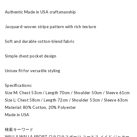
Authentic Made in USA craftsmanship
Jacquard-woven stripe pattern with rich texture
Soft and durable cotton-blend fabric
Simple chest pocket design
Unisex fit for versatile styling
Specifications:
Size M: Chest 53cm / Length 70cm / Shoulder 50cm / Sleeve 61cm
Size L: Chest 58cm / Length 72cm / Shoulder 53cm / Sleeve 63cm
Material: 80% Cotton, 20% Polyester
Made in USA
検索キーワード
WALLA WALLA SPORT ワラワラスポーツ ユーエス メイド ジャカー