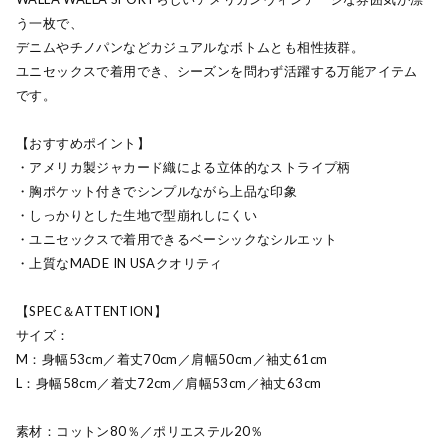
う一枚で、
デニムやチノパンなどカジュアルなボトムとも相性抜群。
ユニセックスで着用でき、シーズンを問わず活躍する万能アイテム
です。
【おすすめポイント】
・アメリカ製ジャカード織による立体的なストライプ柄
・胸ポケット付きでシンプルながら上品な印象
・しっかりとした生地で型崩れしにくい
・ユニセックスで着用できるベーシックなシルエット
・上質なMADE IN USAクオリティ
【SPEC＆ATTENTION】
サイズ：
M：身幅53cm／着丈70cm／肩幅50cm／袖丈61cm
L：身幅58cm／着丈72cm／肩幅53cm／袖丈63cm
素材：コットン80％／ポリエステル20％